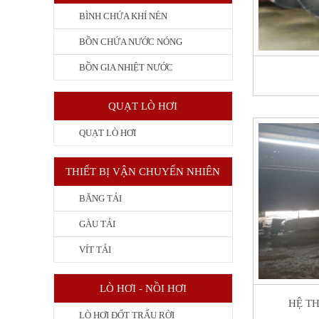
BÌNH CHỨA KHÍ NÉN
BỒN CHỨA NƯỚC NÓNG
BỒN GIA NHIỆT NƯỚC
QUẠT LÒ HƠI
QUẠT LÒ HƠI
THIẾT BỊ VẬN CHUYỂN NHIÊN
BĂNG TẢI
LIỆU
GÀU TẢI
VÍT TẢI
LÒ HƠI - NỒI HƠI
HỆ T
LÒ HƠI ĐỐT TRẤU RỜI