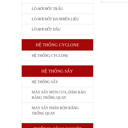
LÒ HƠI ĐỐT TRẤU
LÒ HƠI ĐỐT ĐA NHIÊN LIỆU
LÒ HƠI ĐỐT DẦU
HỆ THỐNG CYCLONE
HỆ THỐNG CYCLONE
HỆ THỐNG SẤY
HỆ THỐNG SẤY
MÁY SẤY MÙN CƯA, DĂM BÀO
BẰNG TRỐNG QUAY
MÁY SẤY PHÂN BÓN BẰNG
TRỐNG QUAY