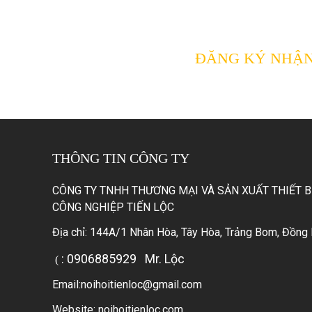
ĐĂNG KÝ NHẬN
Đăng ký email của bạn
thông tin mới nhất từ c
THÔNG TIN CÔNG TY
CÔNG TY TNHH THƯƠNG MẠI VÀ SẢN XUẤT THIẾT B
CÔNG NGHIỆP TIẾN LỘC
Địa chỉ: 144A/1 Nhân Hòa, Tây Hòa, Trảng Bom, Đồng 
: 0906885929
Mr. Lộc
(
Email:noihoitienloc@gmail.com
Website: noihoitienloc.com