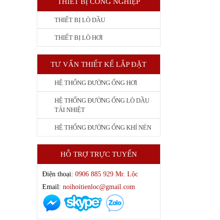
THIẾT BỊ CÔNG NGHIỆP
THIẾT BỊ LÒ DẦU
THIẾT BỊ LÒ HƠI
TƯ VẤN THIẾT KẾ LẮP ĐẶT
HỆ THỐNG ĐƯỜNG ỐNG HƠI
HỆ THỐNG ĐƯỜNG ỐNG LÒ DẦU
TẢI NHIỆT
HỆ THỐNG ĐƯỜNG ỐNG KHÍ NÉN
HỖ TRỢ TRỰC TUYẾN
Điện thoại:
0906 885 929 Mr. Lộc
Email:
noihoitienloc@gmail.com