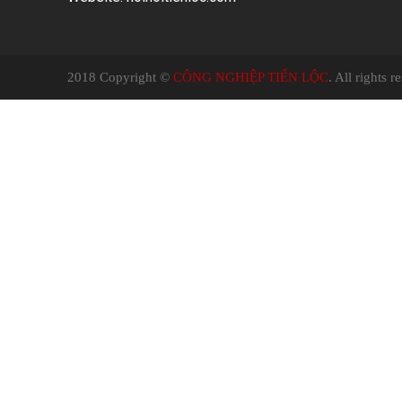
2018 Copyright ©
CÔNG NGHIỆP TIẾN LỘC
. All rights 