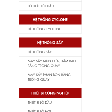
LÒ HƠI ĐỐT DẦU
HỆ THỐNG CYCLONE
HỆ THỐNG CYCLONE
HỆ THỐNG SẤY
HỆ THỐNG SẤY
MÁY SẤY MÙN CƯA, DĂM BÀO
BẰNG TRỐNG QUAY
MÁY SẤY PHÂN BÓN BẰNG
TRỐNG QUAY
THIẾT BỊ CÔNG NGHIỆP
THIẾT BỊ LÒ DẦU
THIẾT BỊ LÒ HƠI