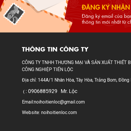
ĐĂNG KÝ NHẬN 
Đăng ký email của bạ
thông tin mới nhất từ c
THÔNG TIN CÔNG TY
CÔNG TY TNHH THƯƠNG MẠI VÀ SẢN XUẤT THIẾT B
CÔNG NGHIỆP TIẾN LỘC
Địa chỉ: 144A/1 Nhân Hòa, Tây Hòa, Trảng Bom, Đồng 
: 0906885929
Mr. Lộc
(
Email:noihoitienloc@gmail.com
Website: noihoitienloc.com