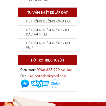
TƯ VẤN THIẾT KẾ LẮP ĐẶT
HỆ THỐNG ĐƯỜNG ỐNG HƠI
HỆ THỐNG ĐƯỜNG ỐNG LÒ
DẦU TẢI NHIỆT
HỆ THỐNG ĐƯỜNG ỐNG KHÍ
NÉN
HỖ TRỢ TRỰC TUYẾN
Điện thoại:
0906 885 929 Mr. Lộc
Email:
noihoitienloc@gmail.com