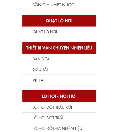
BỒN GIA NHIỆT NƯỚC
QUẠT LÒ HƠI
QUẠT LÒ HƠI
THIẾT BỊ VẬN CHUYỂN NHIÊN LIỆU
BĂNG TẢI
GÀU TẢI
VÍT TẢI
LÒ HƠI - NỒI HƠI
LÒ HƠI ĐỐT TRẤU RỜI
LÒ HƠI ĐỐT TRẤU
LÒ HƠI ĐỐT ĐA NHIÊN LIỆU