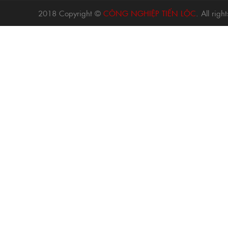
2018 Copyright ©
CÔNG NGHIỆP TIẾN LỘC
. All rig