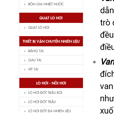
BỒN GIA NHIỆT NƯỚC
dẫn
QUẠT LÒ HƠI
trò
QUẠT LÒ HƠI
đều
THIẾT BỊ VẬN CHUYỂN NHIÊN LIỆU
điề
BĂNG TẢI
Van
GÀU TẢI
VÍT TẢI
đíc
LÒ HƠI - NỒI HƠI
van
LÒ HƠI ĐỐT TRẤU RỜI
như
LÒ HƠI ĐỐT TRẤU
xuố
LÒ HƠI ĐỐT ĐA NHIÊN LIỆU