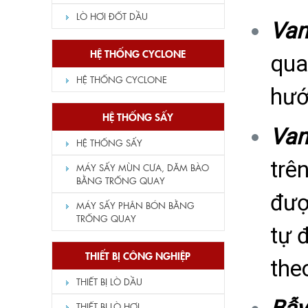
LÒ HƠI ĐỐT DẦU
Van
HỆ THỐNG CYCLONE
qua
HỆ THỐNG CYCLONE
hướ
HỆ THỐNG SẤY
Van
HỆ THỐNG SẤY
trê
MÁY SẤY MÙN CƯA, DĂM BÀO
BẰNG TRỐNG QUAY
đượ
MÁY SẤY PHÂN BÓN BẰNG
TRỐNG QUAY
tự 
THIẾT BỊ CÔNG NGHIỆP
the
THIẾT BỊ LÒ DẦU
THIẾT BỊ LÒ HƠI