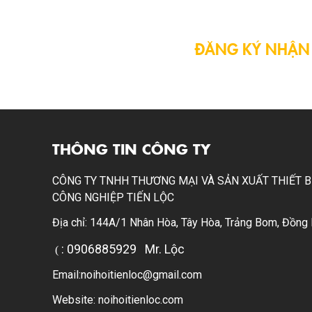
ĐĂNG KÝ NHẬN 
Đăng ký email của bạ
thông tin mới nhất từ c
THÔNG TIN CÔNG TY
CÔNG TY TNHH THƯƠNG MẠI VÀ SẢN XUẤT THIẾT B
CÔNG NGHIỆP TIẾN LỘC
Địa chỉ: 144A/1 Nhân Hòa, Tây Hòa, Trảng Bom, Đồng 
: 0906885929
Mr. Lộc
(
Email:noihoitienloc@gmail.com
Website: noihoitienloc.com