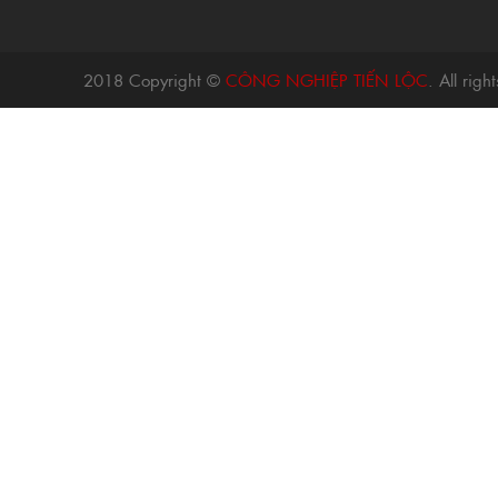
2018 Copyright ©
CÔNG NGHIỆP TIẾN LỘC
. All rig