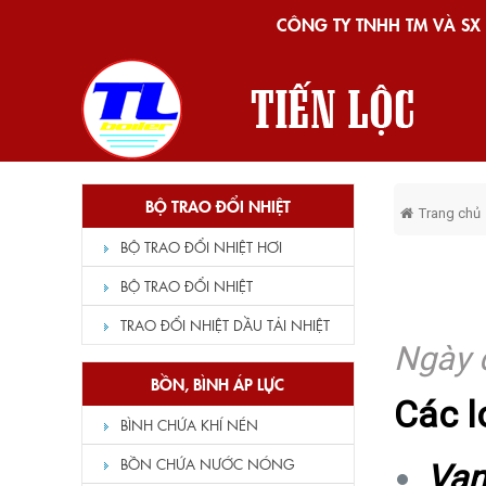
CÔNG TY TNHH TM VÀ SX 
BỘ TRAO ĐỔI NHIỆT
Trang chủ
BỘ TRAO ĐỔI NHIỆT HƠI
BỘ TRAO ĐỔI NHIỆT
TRAO ĐỔI NHIỆT DẦU TẢI NHIỆT
Ngày 
BỒN, BÌNH ÁP LỰC
Các lo
BÌNH CHỨA KHÍ NÉN
BỒN CHỨA NƯỚC NÓNG
Van