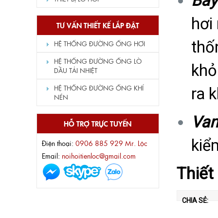
Bẫy
hơi
TƯ VẤN THIẾT KẾ LẮP ĐẶT
thố
HỆ THỐNG ĐƯỜNG ỐNG HƠI
HỆ THỐNG ĐƯỜNG ỐNG LÒ
khỏ
DẦU TẢI NHIỆT
HỆ THỐNG ĐƯỜNG ỐNG KHÍ
ra 
NÉN
Van
HỖ TRỢ TRỰC TUYẾN
kiể
Điện thoại:
0906 885 929 Mr. Lộc
Email:
noihoitienloc@gmail.com
Thiết
CHIA SẺ: